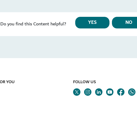
YES
NO
Do you find this Content helpful?
FOR YOU
FOLLOW US
Twitter
Linkedin
Youtube
Instagram
Fa