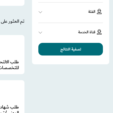
الفئة
تم العثور على 15 نتيجة/نتائج
قناة الخدمة
تصفية النتائج
طلب الالتحا
للتخصصات.
طلب شهادة
المهني/تحق