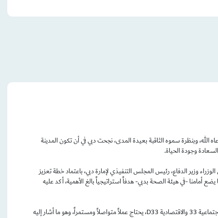
الله، وبنظرة سموه الثاقبة بعيدة المدى، نجحت دبي في أن تكون المدينة
لسعادة وجودة الحياة.
اء وزير الدفاع، رئيس المجلس التنفيذي لإمارة دبي، باعتماد خطة تعزيز
يضع أمامنا -في هيئة الصحة بدبي- هدفاً استراتيجياً بالغ الأهمية، أكد عليه
من دون شك أن هذا الهدف، وغيره من الأهداف الاستراتيجية الأخرى المعززة لخطة دبي 2033 بأجندتيها الاجتماعية 33 والاقتصادية D33، يحتاج عملاً متواصلاً ومستمراً، وهو ما أشار إليه